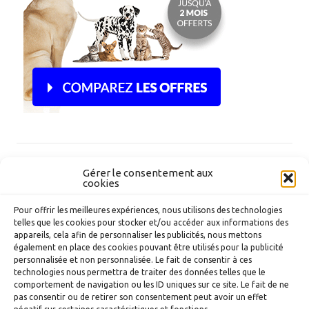
Sur le blog
Gérer le consentement aux
cookies
Nourrir son chien avec la ration ménagère Elmut
Pour offrir les meilleures expériences, nous utilisons des technologies
Nourrir son chien avec la ration ménagère Dog Chef
telles que les cookies pour stocker et/ou accéder aux informations des
appareils, cela afin de personnaliser les publicités, nous mettons
Peut-on aller voter accompagné de son chien ?
également en place des cookies pouvant être utilisés pour la publicité
personnalisée et non personnalisée. Le fait de consentir à ces
technologies nous permettra de traiter des données telles que le
comportement de navigation ou les ID uniques sur ce site. Le fait de ne
Comparer les organismes d'assurance canine
:
pas consentir ou de retirer son consentement peut avoir un effet